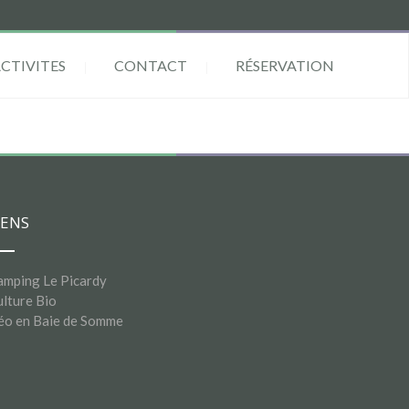
ACTIVITES
CONTACT
RÉSERVATION
IENS
amping Le Picardy
lture Bio
éo en Baie de Somme