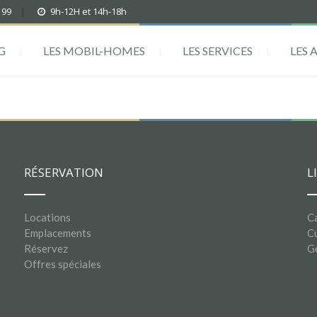
 99
|
9h-12H et 14h-18h
G
LES MOBIL-HOMES
LES SERVICES
LES 
RÉSERVATION
L
Locations
C
Emplacements
Cu
Réservez
G
Offres spéciales