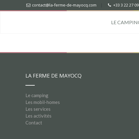
contact@la-ferme-de-mayocq.com
|
+33 3 22 27 09
LE CAMPIN
LA FERME DE MAYOCQ
Le camping
Les mobil-homes
Les services
Les activités
Contact