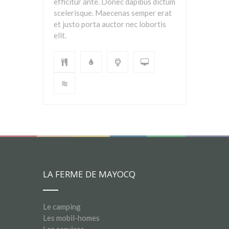
efficitur ante. Donec dapibus dictum
scelerisque. Maecenas semper erat
et justo porta auctor nec lobortis
elit.
LA FERME DE MAYOCQ
Le camping
Les mobil-homes