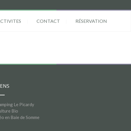
ACTIVITES
CONTACT
RÉSERVATION
IENS
amping Le Picardy
lture Bio
éo en Baie de Somme