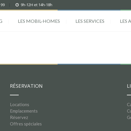
 99
|
9h-12H et 14h-18h
G
LES MOBIL-HOMES
LES SERVICES
LES 
RÉSERVATION
L
Locations
C
Emplacements
Cu
Réservez
G
Offres spéciales