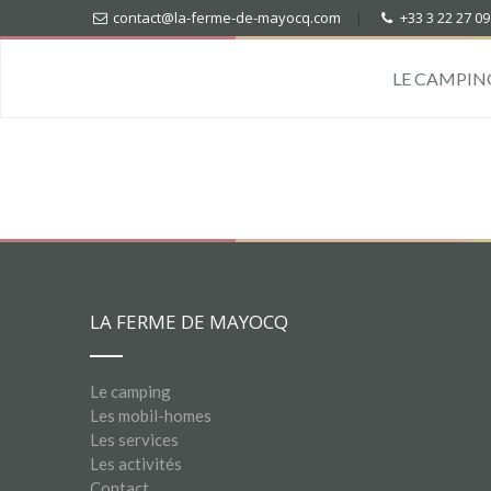
contact@la-ferme-de-mayocq.com
|
+33 3 22 27 09
LE CAMPIN
LA FERME DE MAYOCQ
Le camping
Les mobil-homes
Les services
Les activités
Contact