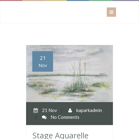
21
Nov
21 Nov
|
kaparkadmin
|
No Comments
Stage Aquarelle