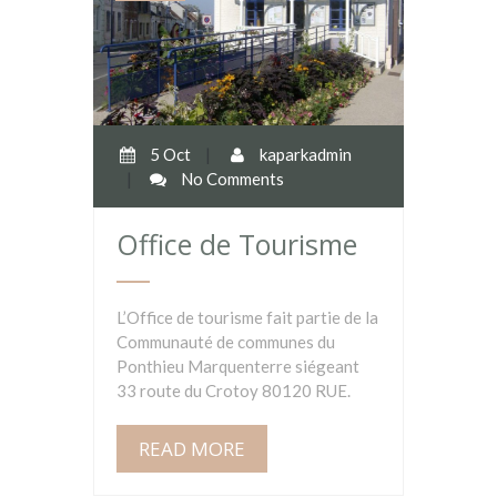
5 Oct
|
kaparkadmin
|
No Comments
Office de Tourisme
L’Office de tourisme fait partie de la
Communauté de communes du
Ponthieu Marquenterre siégeant
33 route du Crotoy 80120 RUE.
READ MORE