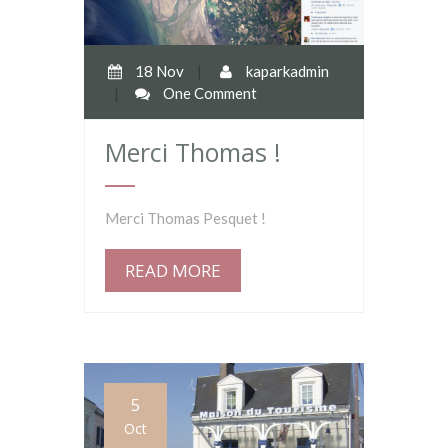
18 Nov
|
kaparkadmin
|
One Comment
Merci Thomas !
Merci Thomas Pesquet !
READ MORE
5
Oct