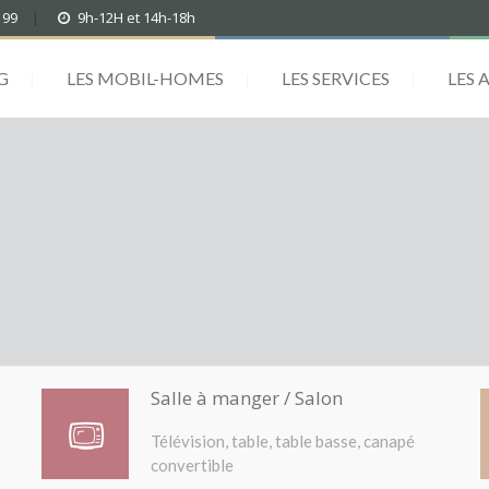
 99
|
9h-12H et 14h-18h
G
LES MOBIL-HOMES
LES SERVICES
LES 
Salle à manger / Salon
Télévision, table, table basse, canapé
convertible