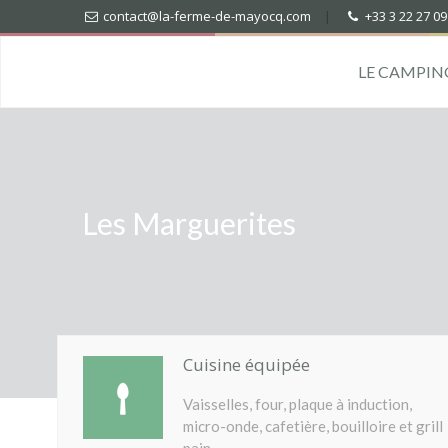
contact@la-ferme-de-mayocq.com
|
+33 3 22 27 09
LE CAMPIN
Les Marguerites
Cuisine équipée
Vaisselles, four, plaque à induction,
micro-onde, cafetière, bouilloire et grill