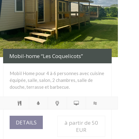
Mobil-home “Les Coquelicots”
Mobil Home pour 4 à 6 personnes avec cuisine
équipée, salle, salon, 2 chambres, salle de
douche, terrasse et barbecue.
DETAILS
à partir de 50
EUR