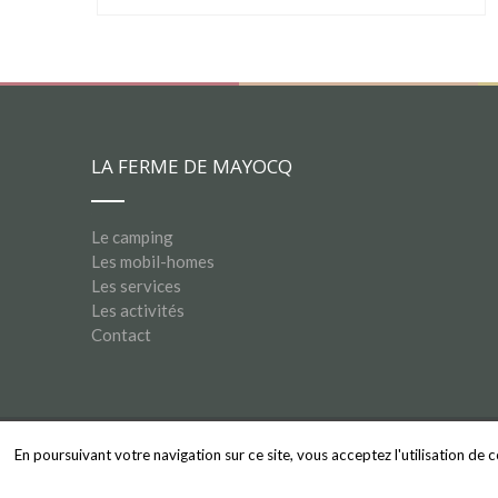
LA FERME DE MAYOCQ
Le camping
Les mobil-homes
Les services
Les activités
Contact
En poursuivant votre navigation sur ce site, vous acceptez l'utilisation de
© Copyright 2026 par
Arkin SARL -
Mentions légales