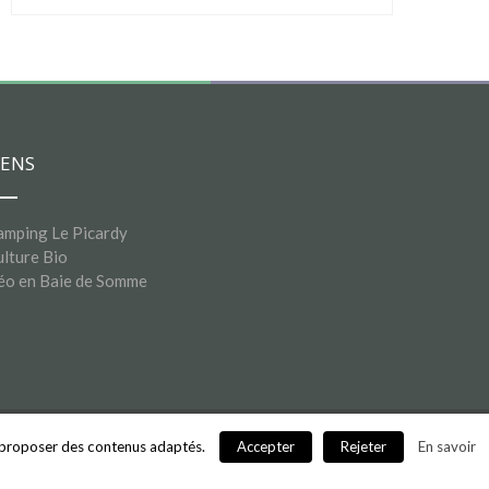
IENS
amping Le Picardy
lture Bio
éo en Baie de Somme
us proposer des contenus adaptés.
Accepter
Rejeter
En savoir