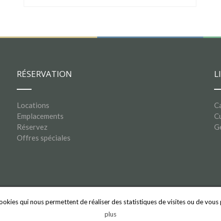
RÉSERVATION
L
Locations
C
Emplacements
Cu
Réservez
G
Offres spéciales
 cookies qui nous permettent de réaliser des statistiques de visites ou de vo
plus